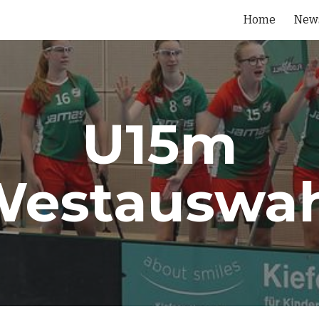
Home
New
ip to main content
Skip to navigat
U15m
Westauswah