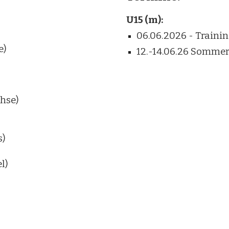
U15 (m):
06.06.2026 - Trainin
e)
12.-14.06.26 Sommert
hse)
s)
l)