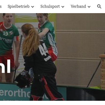
s
Spielbetrieb
Schulsport
Verband
ion
l